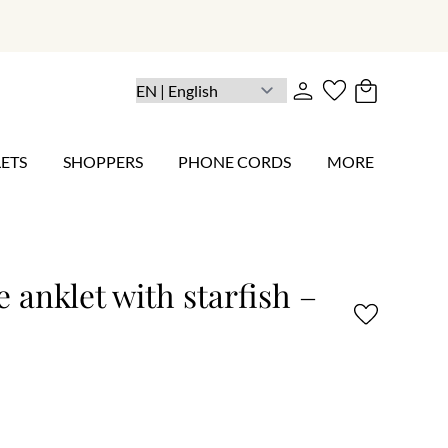
ETS
SHOPPERS
PHONE CORDS
MORE
e anklet with starfish –