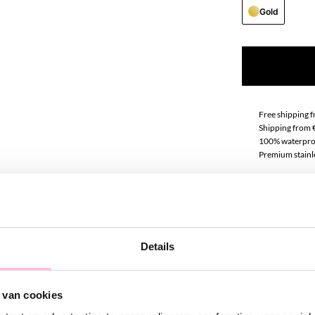
Gold
Free shipping 
Shipping from 
100% waterpro
Premium stainle
Descript
How cute are th
Details
of delicate bal
adjustable usi
anklets with o
 van cookies
“anklet candy”!