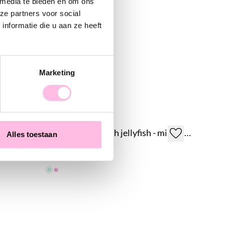
 media te bieden en om ons
ze partners voor social
nformatie die u aan ze heeft
Marketing
d/pink
Miyuki anklet with jellyfish - mint/lilac
Alles toestaan
€9.95
€16.95