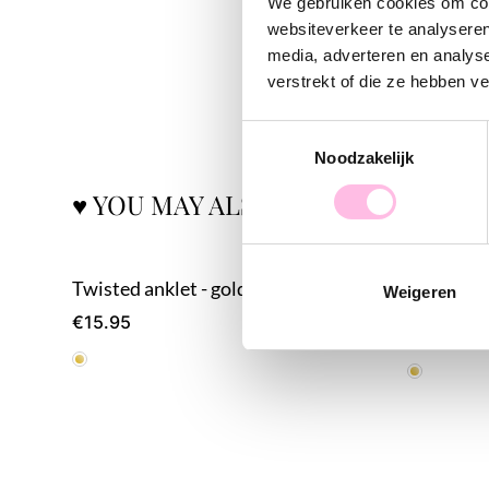
We gebruiken cookies om cont
websiteverkeer te analyseren
media, adverteren en analys
verstrekt of die ze hebben v
Toestemmingsselectie
Noodzakelijk
♥ YOU MAY ALSO LOVE...
Twisted anklet - gold
Fine ankl
Weigeren
€15.95
€14.95