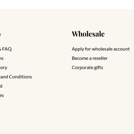
o
Wholesale
& FAQ
Apply for wholesale account
ns
Become a reseller
tory
Corporate gifts
 and Conditions
nt
es