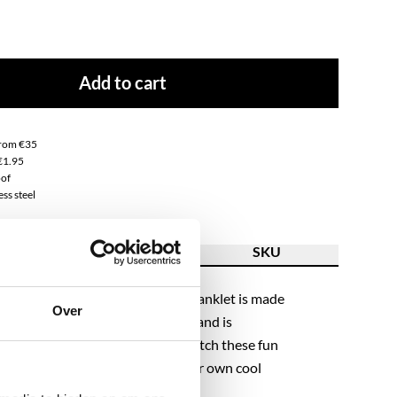
Add to cart
from €35
€1.95
of
ss steel
ion
Feature
SKU
ese stainless steel anklets?! The anklet is made
Over
l chain combined with a mini shell and is
ng an extension chain. Mix and match these fun
ur beaded variants and create your own cool