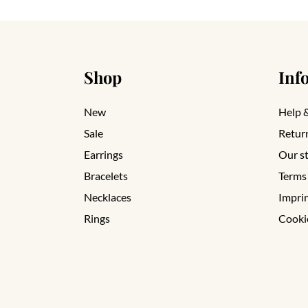
Shop
Inf
New
Help 
Sale
Retur
Earrings
Our s
Bracelets
Terms
Necklaces
Impri
Rings
Cooki