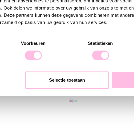
ent en advertenties te personaliseren, om functies voor social
. Ook delen we informatie over uw gebruik van onze site met on
e. Deze partners kunnen deze gegevens combineren met andere i
erzameld op basis van uw gebruik van hun services.
Voorkeuren
Statistieken
et with daisy flower – gold
Miyuki anklet with fish - re
Selectie toestaan
€9.95
€16.95