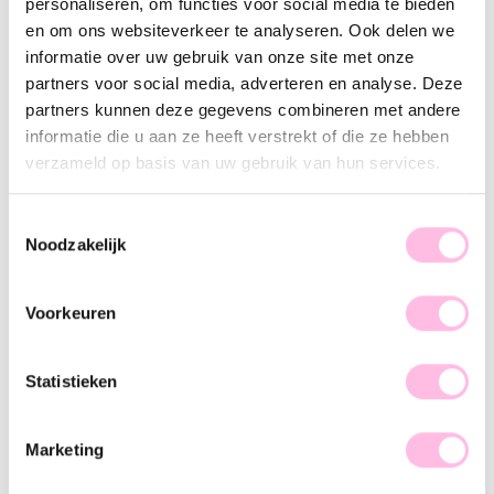
personaliseren, om functies voor social media te bieden
Description
Feature
SKU
en om ons websiteverkeer te analyseren. Ook delen we
informatie over uw gebruik van onze site met onze
Hot item alert! XL beaded necklaces are the hottest trend
partners voor social media, adverteren en analyse. Deze
right now, and we can't wait to share them with you! This
partners kunnen deze gegevens combineren met andere
beaded necklace is a must-have for your jewelry collection.
informatie die u aan ze heeft verstrekt of die ze hebben
With its chunky beads, cool heart, and chic look, this
verzameld op basis van uw gebruik van hun services.
statement necklace complements any party outfit. Wear it
solo and spice up your look, girl!
Toestemmingsselectie
Noodzakelijk
Voorkeuren
♥ YOU MAY ALSO LOVE...
Statistieken
XXL beaded necklace & heart charm - dark brown
Beaded necklace XXL & heart charm - cerise
Marketing
€37.95
€37.95