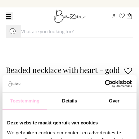
Beaded necklace with heart - gold
€ 27.95
€ 34.95
Variants:
Toestemming
Details
Over
Gold
Free shipping on orders over €35
Shipping on orders over €1.95
Deze website maakt gebruik van cookies
100% waterproof
Premium stainless steel
We gebruiken cookies om content en advertenties te