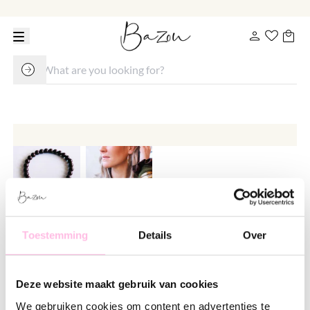
Toestemming
Details
Over
XXL beaded necklace & heart
charm - dark brown
Deze website maakt gebruik van cookies
€ 37.95
We gebruiken cookies om content en advertenties te