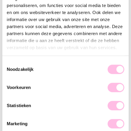
Variants:
personaliseren, om functies voor social media te bieden
Peach
bruin
en om ons websiteverkeer te analyseren. Ook delen we
informatie over uw gebruik van onze site met onze
Free shipping on orders over €35
partners voor social media, adverteren en analyse. Deze
Shipping on orders over €1.95
100% waterproof
partners kunnen deze gegevens combineren met andere
Premium stainless steel
informatie die u aan ze heeft verstrekt of die ze hebben
verzameld op basis van uw gebruik van hun services.
Description
Features
SKU
Hot item alert! XL beaded necklaces are the trend of the
Toestemmingsselectie
moment, and we can't wait to share them with you! This XXL
Noodzakelijk
necklace is a must-have for your jewelry collection. Thanks
to the chunky beads and chic look, this statement necklace
Voorkeuren
complements any party outfit. Wear it solo and spice up your
look, girl!
Statistieken
Marketing