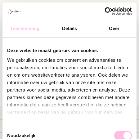
Gratis verzending vanaf €35
SHOP JOUW SUMMER ESSENTIALS
Toestemming
Details
Over
Deze website maakt gebruik van cookies
Verlanglijst
We gebruiken cookies om content en advertenties te
personaliseren, om functies voor social media te bieden
en om ons websiteverkeer te analyseren. Ook delen we
Er zijn geen producten gevonden
informatie over uw gebruik van onze site met onze
partners voor social media, adverteren en analyse. Deze
partners kunnen deze gegevens combineren met andere
informatie die u aan ze heeft verstrekt of die ze hebben
verzameld op basis van uw gebruik van hun services.
Shop
New
Informatie
Toestemmingsselectie
Sale
Meestgestelde vragen
Noodzakelijk
Oorbellen