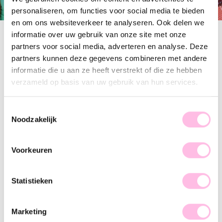
personaliseren, om functies voor social media te bieden
en om ons websiteverkeer te analyseren. Ook delen we
informatie over uw gebruik van onze site met onze
Filter
partners voor social media, adverteren en analyse. Deze
partners kunnen deze gegevens combineren met andere
informatie die u aan ze heeft verstrekt of die ze hebben
verzameld op basis van uw gebruik van hun services.
Kralen armband met hartjes en mini pareltje
Vintage ring met parel steentjes
HOT
€ 18.95
€ 19.95
Toestemmingsselectie
Noodzakelijk
Zoetwaterparel bedeltjes - goud
2 zoetwaterpareltjes - goud
€ 9.95
€ 9.95
Voorkeuren
Statistieken
Bolletjes ring met parel
2 zoetwaterpareltjes - zilver
€ 18.95
€ 9.95
Marketing