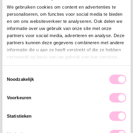
Earring with round faceted pendant – mocha
Bangle flowers - gold
We gebruiken cookies om content en advertenties te
€ 19.95
€ 19.95
personaliseren, om functies voor social media te bieden
en om ons websiteverkeer te analyseren. Ook delen we
informatie over uw gebruik van onze site met onze
partners voor social media, adverteren en analyse. Deze
Bangle wide bruised - gold
Twisted anklet - gold
partners kunnen deze gegevens combineren met andere
€ 21.95
€ 15.95
informatie die u aan ze heeft verstrekt of die ze hebben
verzameld op basis van uw gebruik van hun services.
Bangle XL flowers - gold
Drop earring – silver
€ 18.95
€ 8.95
€ 23.95
Toestemmingsselectie
Noodzakelijk
Woven bracelet CRABBY
Woven bracelet STARFISH
Voorkeuren
€ 24.95
€ 19.95
€ 24.95
€ 19.95
Statistieken
woven bracelet FISH
Woven bracelet SUNSHINE