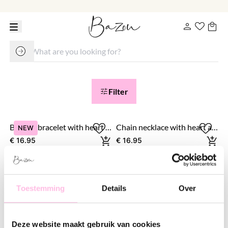
Filter
Beaded bracelet with heart and letter of your choice
Chain necklace with heart and letter
NEW
€ 16.95
€ 16.95
Earring 2 flowers 'small'
Link statement earring
NEW
Toestemming
Details
Over
€ 18.95
€ 19.95
Deze website maakt gebruik van cookies