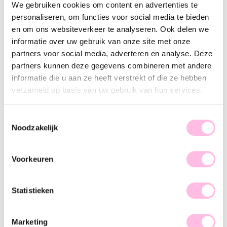
We gebruiken cookies om content en advertenties te
Gold
Silver
personaliseren, om functies voor social media te bieden
•⁠ ⁠Free shipping from €35,-
en om ons websiteverkeer te analyseren. Ook delen we
•⁠ Please note: shipping from €1.95
informatie over uw gebruik van onze site met onze
•⁠ ⁠100% waterproof
•⁠ ⁠Premium stainless steel
partners voor social media, adverteren en analyse. Deze
partners kunnen deze gegevens combineren met andere
Description
Features
SKU
informatie die u aan ze heeft verstrekt of die ze hebben
verzameld op basis van uw gebruik van hun services.
These classic earrings are perfect to combine with our other
earrings. The earrings are made of stainless steel, so they do
Toestemmingsselectie
not discolour! Do you choose gold or silver?
Noodzakelijk
Voorkeuren
Statistieken
♥ YOU MAY ALSO LOVE...
Marketing
Hoop earrings 50mm 'basic' - gold
Statement earring large oval ring - gold
HOT