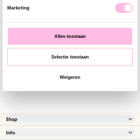
♥ YOU MAY ALSO LOVE...
Marketing
Tilabead bracelet taupe/nude/goldplated
Steel D-chain bracelet - gold
€14.95
€14.95
Alles toestaan
Selectie toestaan
Steel bead bracelet - gold
€14.95
Weigeren
Shop
New
Info
Sale