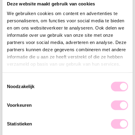
Variants:
Deze website maakt gebruik van cookies
Nude
Salmon
We gebruiken cookies om content en advertenties te
personaliseren, om functies voor social media te bieden
•⁠ ⁠Free shipping from €35,-
•⁠ Please note: shipping from €1.95
en om ons websiteverkeer te analyseren. Ook delen we
•⁠ ⁠Handmade product
informatie over uw gebruik van onze site met onze
•⁠ ⁠Premium stainless steel
partners voor social media, adverteren en analyse. Deze
partners kunnen deze gegevens combineren met andere
Description
Features
SKU
informatie die u aan ze heeft verstrekt of die ze hebben
verzameld op basis van uw gebruik van hun services.
Complete your look with this cheerful bracelet. A perfect
addition to your arm party. This bracelet is great to combine
with our steel bracelets, but it also looks beautiful on its own.
Toestemmingsselectie
This bracelet is available in multiple colors… shop your
Noodzakelijk
favorite!
Voorkeuren
Statistieken