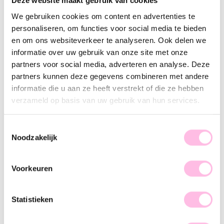
Deze website maakt gebruik van cookies
Gold
Silver
We gebruiken cookies om content en advertenties te
•⁠ ⁠Free shipping from €35,-
personaliseren, om functies voor social media te bieden
•⁠ Please note: shipping from €1.95
en om ons websiteverkeer te analyseren. Ook delen we
•⁠ ⁠100% waterproof
•⁠ ⁠Premium stainless steel
informatie over uw gebruik van onze site met onze
partners voor social media, adverteren en analyse. Deze
Description
Features
SKU
partners kunnen deze gegevens combineren met andere
informatie die u aan ze heeft verstrekt of die ze hebben
Obsessed with arm candy... This chain bracelet is the perfect
verzameld op basis van uw gebruik van hun services.
foundation for a fantastic arm party. The bracelet adds a cool
touch and can actually be well combined with any other
Toestemmingsselectie
bracelets from our collection! We are in love, are you too?
Noodzakelijk
Shop quickly!
Voorkeuren
Statistieken
♥ YOU MAY ALSO LOVE...