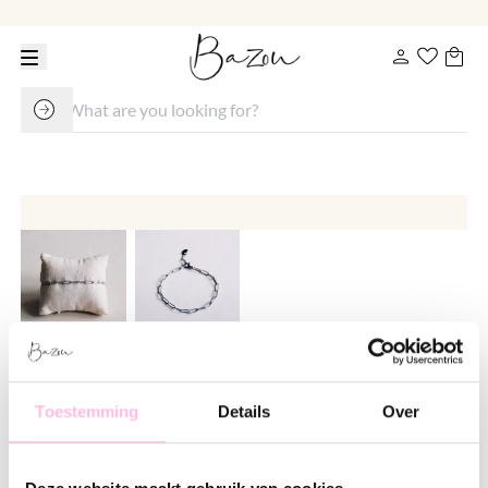
Steel D-chain bracelet - silver
Toestemming
Details
Over
€ 14.95
Variants: