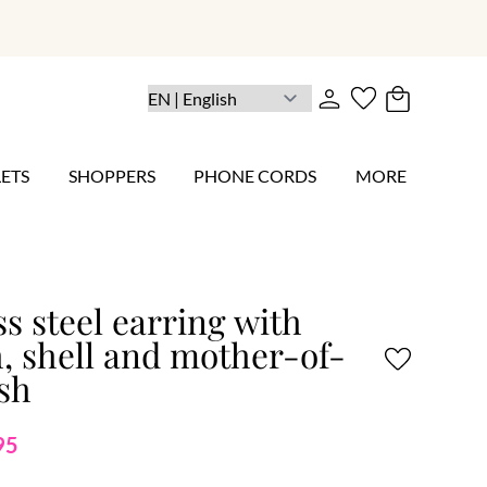
ETS
SHOPPERS
PHONE CORDS
MORE
ss steel earring with
h, shell and mother-of-
ish
95