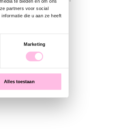
 media te bieden en om ons
ze partners voor social
nformatie die u aan ze heeft
Marketing
Stainless steel hoop earrings with small fish, mini heart and pearl - light pink
Alles toestaan