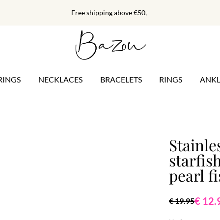
Free shipping above €50,-
RINGS
NECKLACES
BRACELETS
RINGS
ANKL
Stainle
starfis
pearl f
€ 12.
€ 19.95