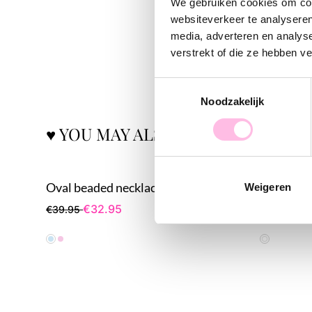
We gebruiken cookies om cont
websiteverkeer te analyseren
media, adverteren en analys
verstrekt of die ze hebben v
Toestemmingsselectie
Noodzakelijk
♥ YOU MAY ALSO LOVE...
Oval beaded necklace with "Fishie's" charms
Weigeren
€32.95
€1
€39.95
€16.95