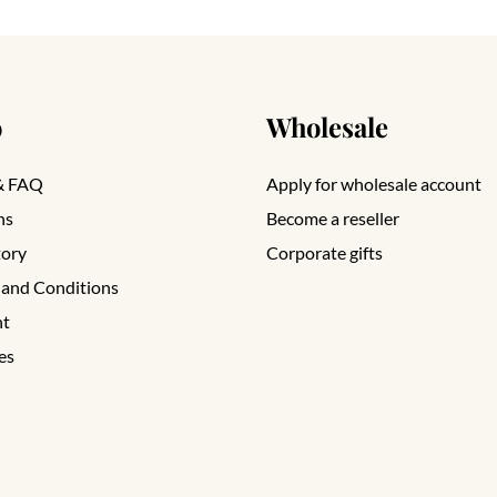
o
Wholesale
& FAQ
Apply for wholesale account
ns
Become a reseller
tory
Corporate gifts
 and Conditions
nt
es