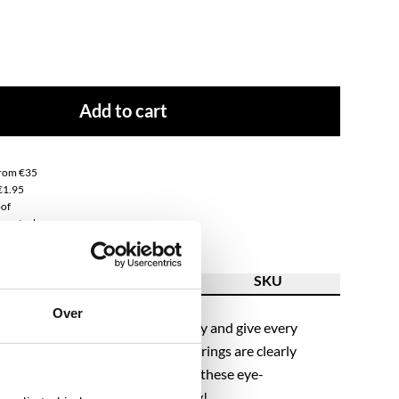
Add to cart
from €35
€1.95
of
ss steel
ion
Feature
SKU
Over
stones and facets are here to stay and give every
look. Flip your hair up so these earrings are clearly
bine them with subtle jewelry so these eye-
 stand out. Let’s go and shop, baby!