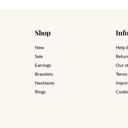
Shop
Inf
New
Help 
Sale
Retur
Earrings
Our s
Bracelets
Terms
Necklaces
Impri
Rings
Cooki