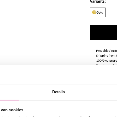
Variants:
Gold
Free shipping 
Shipping from 
100% waterpro
Premium stainle
Descript
Details
Hot item! Rhine
outfit a classy 
visible and com
 van cookies
catchers really