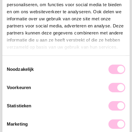
personaliseren, om functies voor social media te bieden
Premium stainless steel
en om ons websiteverkeer te analyseren. Ook delen we
Description
Feature
SKU
informatie over uw gebruik van onze site met onze
partners voor social media, adverteren en analyse. Deze
Obsessed with arm candy… This bracelet is the perfect basic
partners kunnen deze gegevens combineren met andere
for a stunning arm party. This Miyuki bracelet adds a chic
informatie die u aan ze heeft verstrekt of die ze hebben
touch and is totally on-trend! The bracelet is available in
verzameld op basis van uw gebruik van hun services.
various patterns and colors. We are in love, are you too?
Shop now!
Toestemmingsselectie
Noodzakelijk
Voorkeuren
♥ YOU MAY ALSO LOVE...
Statistieken
Gold-plated Miyuki bracelet with natural stone - amethyst (lilac)
Statement earrings "Love Spark"
Marketing
€8.95
€14.95
€18.95