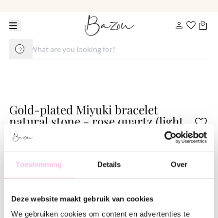
Gold-plated Miyuki bracelet
natural stone - rose quartz (light
pink)
€ 14.95
Toestemming
Details
Over
Variants:
Lichtroze
Lilac
Deze website maakt gebruik van cookies
Free shipping from €35
Shipping from €1.95
We gebruiken cookies om content en advertenties te
100% waterproof