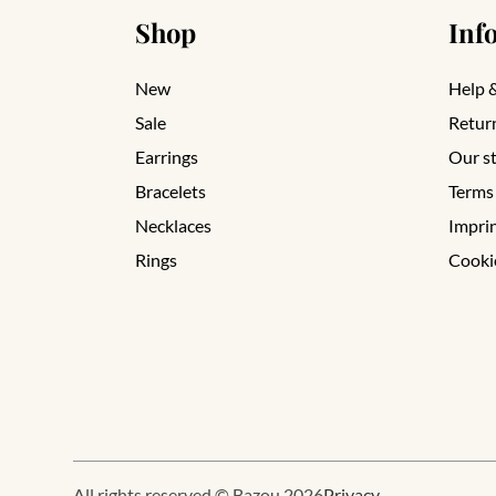
Shop
Inf
New
Help 
Sale
Retur
Earrings
Our s
Bracelets
Terms
Necklaces
Impri
Rings
Cooki
All rights reserved © Bazou 2026
Privacy