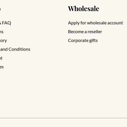
o
Wholesale
& FAQ
Apply for wholesale account
ns
Become a reseller
tory
Corporate gifts
 and Conditions
nt
es