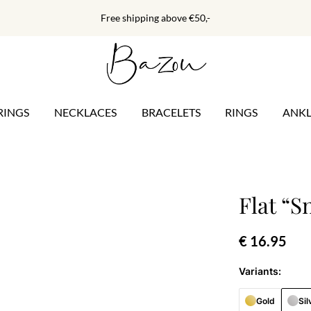
Free shipping above €50,-
RINGS
NECKLACES
BRACELETS
RINGS
ANKL
Flat “S
€ 16.95
Variants:
Gold
Sil