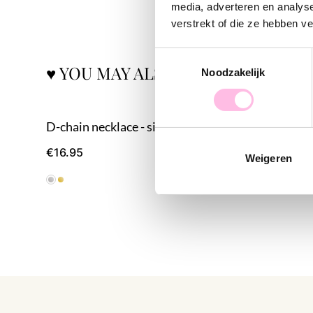
media, adverteren en analys
verstrekt of die ze hebben v
Toestemmingsselectie
♥ YOU MAY ALSO LOVE...
Noodzakelijk
D-chain necklace - silver
Steel brac
€16.95
€14.95
Weigeren