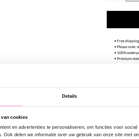
•⁠ ⁠Free shippin
•⁠ Please note:
•⁠ ⁠100% waterp
•⁠ ⁠Premium stai
Descript
This flat "snak
Details
necklaces. Of c
Complete your 
 van cookies
ent en advertenties te personaliseren, om functies voor social
. Ook delen we informatie over uw gebruik van onze site met on