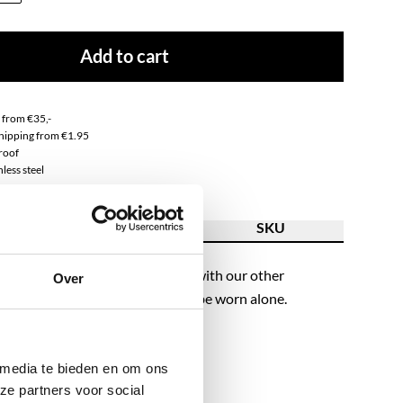
Add to cart
g from €35,-
 shipping from €1.95
roof
nless steel
ion
Features
SKU
e" necklace is perfect to combine with our other
Over
ourse this cool necklace can also be worn alone.
outfit with this beauty!
 media te bieden en om ons
ze partners voor social