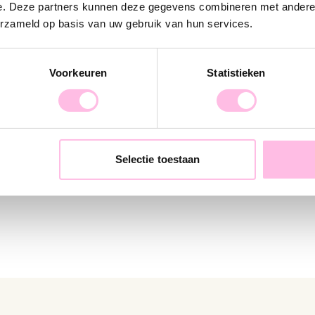
e. Deze partners kunnen deze gegevens combineren met andere i
erzameld op basis van uw gebruik van hun services.
Voorkeuren
Statistieken
elet flat snake - silver
Braided “Snake” necklace
€17.95
Selectie toestaan