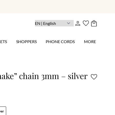
ETS
SHOPPERS
PHONE CORDS
MORE
nake” chain 3mm – silver
ver