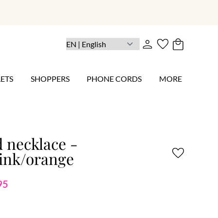
ETS
SHOPPERS
PHONE CORDS
MORE
 necklace -
pink/orange
95