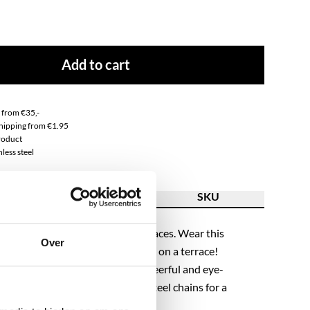
Add to cart
g from €35,-
 shipping from €1.95
roduct
nless steel
ion
Features
SKU
stive spirit with our beaded necklaces. Wear this
Over
ce to the city, a party, or a drink on a terrace!
olors make this necklace extra cheerful and eye-
nd match the necklace with our steel chains for a
ll look! Let's shop, baby!