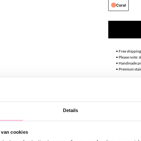
Coral
•⁠ ⁠Free shippin
•⁠ Please note:
•⁠ ⁠Handmade p
•⁠ ⁠Premium stai
Descript
Get into the fe
Details
handmade neckla
The beautiful c
catching. Mix a
 van cookies
beautiful overa