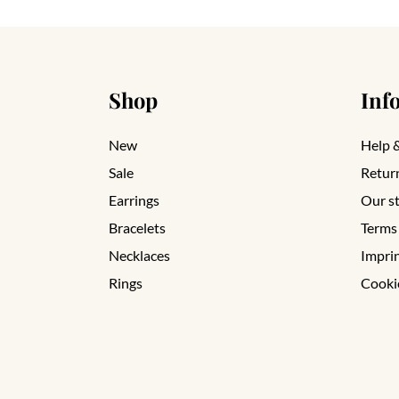
Shop
Inf
New
Help 
Sale
Retur
Earrings
Our s
Bracelets
Terms
Necklaces
Impri
Rings
Cooki