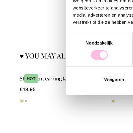
We gebruiken cookies om cont
websiteverkeer te analyseren
media, adverteren en analys
verstrekt of die ze hebben v
Toestemmingsselectie
Noodzakelijk
♥ YOU MAY ALSO LOVE...
Statement earring large oval ring - gold
Statement
HOT
HOT
Weigeren
€18.95
€22.95