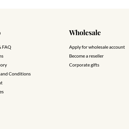
o
Wholesale
& FAQ
Apply for wholesale account
ns
Become a reseller
tory
Corporate gifts
 and Conditions
nt
es