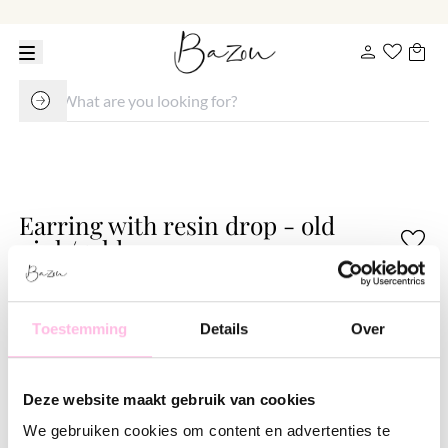
Earring with resin drop - old
pink/gold
€ 14.95
Variants:
Toestemming
Details
Over
Ice blue
Nude
Pink
Rust
bruin
•⁠ ⁠Free shipping from €35,-
Deze website maakt gebruik van cookies
•⁠ Please note: shipping from €1.95
•⁠ ⁠100% waterproof
We gebruiken cookies om content en advertenties te
•⁠ ⁠Premium stainless steel