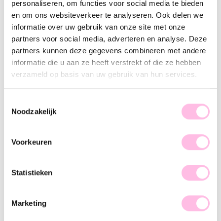
personaliseren, om functies voor social media te bieden
en om ons websiteverkeer te analyseren. Ook delen we
Description
Features
SKU
informatie over uw gebruik van onze site met onze
partners voor social media, adverteren en analyse. Deze
With these handmade earrings it doesn't matter what the
partners kunnen deze gegevens combineren met andere
occasion is, because they go with everything! These colorful
informatie die u aan ze heeft verstrekt of die ze hebben
earrings complete every outfit! Let's make a Statement baby!
verzameld op basis van uw gebruik van hun services.
These earrings are available in more color variations.
Toestemmingsselectie
Noodzakelijk
Voorkeuren
♥ YOU MAY ALSO LOVE...
Statistieken
Stainless steel hoop earring with facet and stone - pink
Stainless steel hoop with facet and stone - sea green
Marketing
€16.95
€16.95