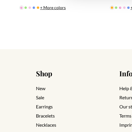
+ More colors
Shop
Inf
New
Help 
Sale
Retur
Earrings
Our s
Bracelets
Terms
Necklaces
Impri