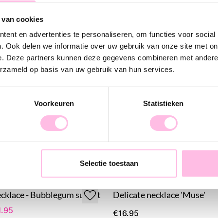
 van cookies
Thanks to the d
ent en advertenties te personaliseren, om functies voor social
stay beautiful f
. Ook delen we informatie over uw gebruik van onze site met on
It is also a grea
e. Deze partners kunnen deze gegevens combineren met andere i
yourself.
erzameld op basis van uw gebruik van hun services.
Voorkeuren
Statistieken
Selectie toestaan
cklace - Bubblegum sunset
Delicate necklace 'Muse'
1.95
€16.95