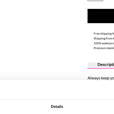
Free shipping 
Shipping from 
100% waterpro
Premium stainle
Descript
Always keep yo
Our stainless s
and meaning. C
Dreamer, Love, 
Details
a personal touc