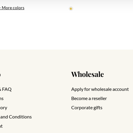
+ More colors
o
Wholesale
& FAQ
Apply for wholesale account
ns
Become a reseller
tory
Corporate gifts
 and Conditions
nt