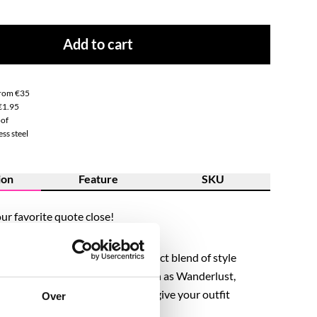
Add to cart
from €35
€1.95
of
ss steel
ion
Feature
SKU
ur favorite quote close!
teel quote necklaces are the perfect blend of style
hoose a word that suits you, such as Wanderlust,
XOXO, Sunkissed, or Rebel, and give your outfit
Over
h.