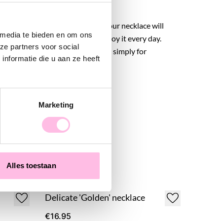
urable stainless steel material, your necklace will
 media te bieden en om ons
or a long time, allowing you to enjoy it every day.
ze partners voor social
t gift for a friend, sister, mother, or simply for
nformatie die u aan ze heeft
Marketing
Alles toestaan
Delicate 'Golden' necklace
€16.95