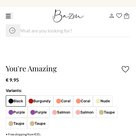
You're Amazing
€ 9.95
Variants:
Black
Burgundy
Coral
Coral
Nude
Purple
Purple
Salmon
Salmon
Taupe
Taupe
Taupe
•⁠ ⁠Free shipping from €35,-