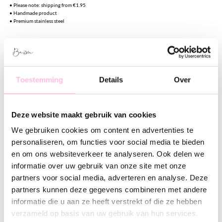
•⁠ Please note: shipping from €1.95
•⁠ ⁠Handmade product
•⁠ ⁠Premium stainless steel
Omschrijving
Kenmerk
SKU
WISHCARDS WITH BRACELETS ♥ Een liefdevolle
boodschap met een mooi cadeautje
Toestemming
Details
Over
Verras jouw
love ones
met onze vrolijke wenskaartjes met
Deze website maakt gebruik van cookies
bijpassende armbandjes! Perfect om iemand te feliciteren,
succes te wensen, een hart onder de riem te steken of
We gebruiken cookies om content en advertenties te
gewoon te laten weten dat hij/zij geweldig is!
personaliseren, om functies voor social media te bieden
en om ons websiteverkeer te analyseren. Ook delen we
Op de achterkant van het kaartje is er ruimte voor een kort
informatie over uw gebruik van onze site met onze
persoonlijk berichtje, zodat jouw wens extra speciaal wordt.
partners voor social media, adverteren en analyse. Deze
Het bijgevoegde armbandje maakt het een blijvende
partners kunnen deze gegevens combineren met andere
herinnering aan jouw lieve woorden. Een klein gebaar met
informatie die u aan ze heeft verstrekt of die ze hebben
een grote betekenis.
verzameld op basis van uw gebruik van hun services.