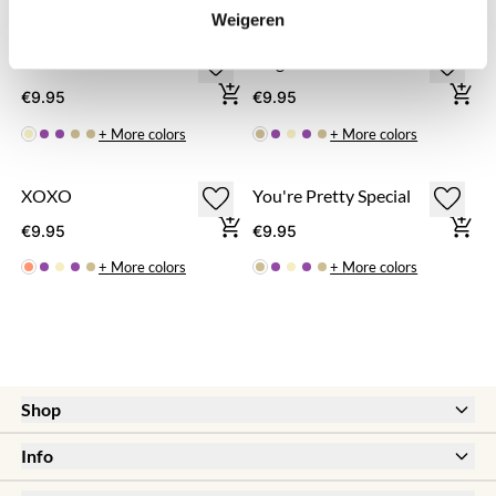
Weigeren
Yo Go Girl
Hugs & Kisses
€9.95
€9.95
+ More colors
+ More colors
XOXO
You're Pretty Special
€9.95
€9.95
+ More colors
+ More colors
Shop
New
Info
Sale
Help & FAQ