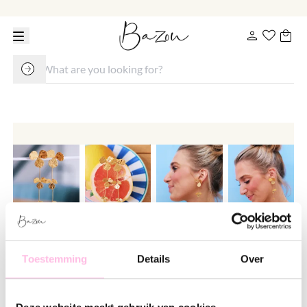
Statement earring 'flower garland'
Toestemming
Details
Over
€ 22.95
Variants: