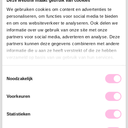
Deze website maakt gebruik van cookies
Gold
We gebruiken cookies om content en advertenties te
Free shipping from €35
personaliseren, om functies voor social media te bieden
Shipping from €1.95
en om ons websiteverkeer te analyseren. Ook delen we
100% waterproof
Premium stainless steel
informatie over uw gebruik van onze site met onze
partners voor social media, adverteren en analyse. Deze
Description
Feature
SKU
partners kunnen deze gegevens combineren met andere
informatie die u aan ze heeft verstrekt of die ze hebben
SO much love! These striking, exclusive earrings are just
verzameld op basis van uw gebruik van hun services.
absolutely amazing! With these beauties, you will definitely
make a statement. Style the earrings for a chic dinner or a fun
Toestemmingsselectie
party! Don't forget to finish off the look with a minimalist
Noodzakelijk
necklace. Shine bright, baby!
Voorkeuren
Statistieken
♥ YOU MAY ALSO LOVE...