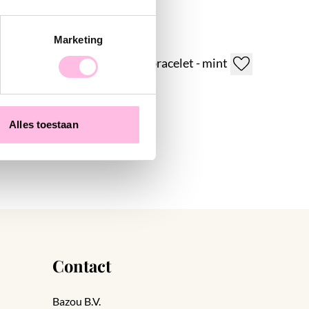
Marketing
Paracord charm bracelet - mint
€9.95
€19.95
Alles toestaan
Contact
Bazou B.V.