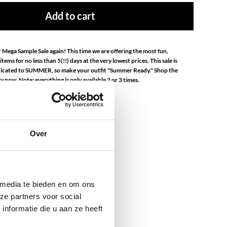
Add to cart
ur Mega Sample Sale again! This time we are offering the most fun,
tems for no less than 5(!!) days at the very lowest prices. This sale is
icated to SUMMER, so make your outfit "Summer Ready." Shop the
y now. Note: everything is only available 2 or 3 times.
ess Steel
om the mega sale cannot be returned.
Over
 media te bieden en om ons
ze partners voor social
nformatie die u aan ze heeft