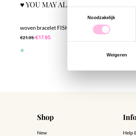
♥ YOU MAY ALSO LOVE...
Toestemmingsselectie
Noodzakelijk
woven bracelet FISH
Woven br
€17.95
€1
€21.95
€24.95
Weigeren
Shop
Inf
New
Help 