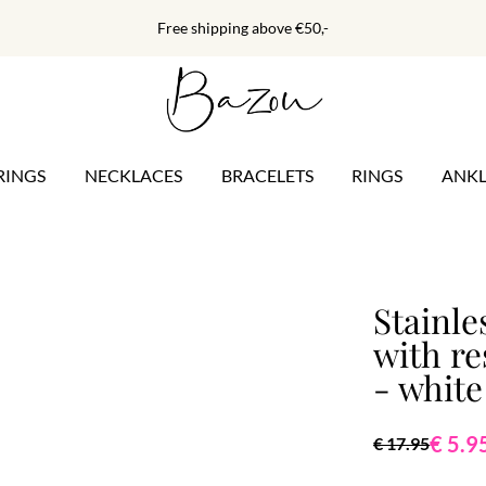
Free shipping above €50,-
RINGS
NECKLACES
BRACELETS
RINGS
ANKL
Stainle
with re
- white
€ 5.9
€ 17.95