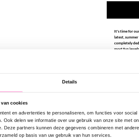
It's time for o
latest, summer i
completely ded
most fun jewelr
Material: Stainl
Note: items fr
Details
 van cookies
ent en advertenties te personaliseren, om functies voor social
. Ook delen we informatie over uw gebruik van onze site met on
e. Deze partners kunnen deze gegevens combineren met andere i
erzameld op basis van uw gebruik van hun services.