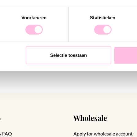
Voorkeuren
Statistieken
acelet STARFISH
Woven bracelet CRABBY
9.95
€19.95
€24.95
Selectie toestaan
o
Wholesale
& FAQ
Apply for wholesale account