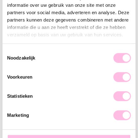
Description
Feature
SKU
informatie over uw gebruik van onze site met onze
partners voor social media, adverteren en analyse. Deze
Are you ready to create the coolest neck party? Of course,
partners kunnen deze gegevens combineren met andere
this long necklace cannot be missing! The hearts and the
informatie die u aan ze heeft verstrekt of die ze hebben
length give the necklace a chic touch.
verzameld op basis van uw gebruik van hun services.
Toestemmingsselectie
Noodzakelijk
♥ YOU MAY ALSO LOVE...
Voorkeuren
Long necklace 'circles'
Long necklace with round details
Statistieken
NEW
€12.95
€18.95
€18.95
Marketing
Delicate ball necklace with facets and coin - pink/red