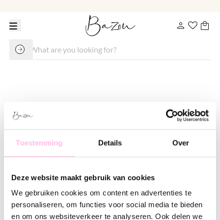
Long necklace with hearts
€ 19.95
Toestemming
Details
Over
Variants:
Gold
Deze website maakt gebruik van cookies
Free shipping from €35
Shipping from €1.95
We gebruiken cookies om content en advertenties te
100% waterproof
personaliseren, om functies voor social media te bieden
Premium stainless steel
en om ons websiteverkeer te analyseren. Ook delen we