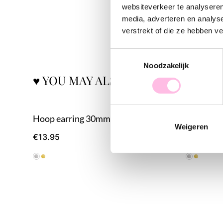
websiteverkeer te analyseren
media, adverteren en analys
verstrekt of die ze hebben v
Toestemmingsselectie
Noodzakelijk
♥ YOU MAY ALSO LOVE...
Hoop earring 30mm "basic" - silver
Hoop earr
Weigeren
€13.95
€16.95