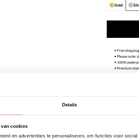
Gold
Sil
•⁠ ⁠Free shippin
•⁠ Please note:
•⁠ ⁠100% waterp
•⁠ ⁠Premium stai
Descript
Deze standaar
Details
worden en zijn
oorbellen. Ben 
 van cookies
perfecte oorbe
ent en advertenties te personaliseren, om functies voor social