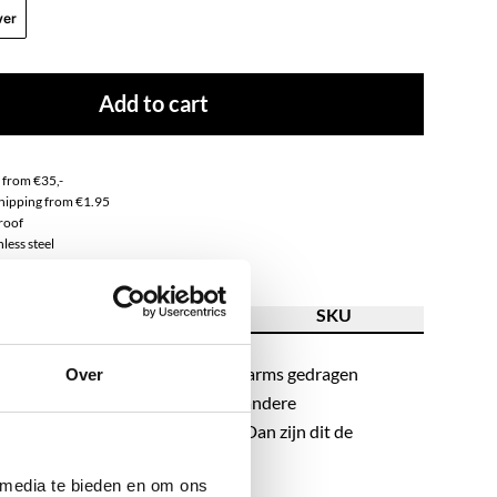
ver
Add to cart
g from €35,-
 shipping from €1.95
roof
nless steel
ion
Features
SKU
d hoops kunnen met of zonder charms gedragen
Over
 perfect te combineren met onze andere
jij meer een fan van less is more? Dan zijn dit de
llen voor jou! Let's SHOP!
 media te bieden en om ons