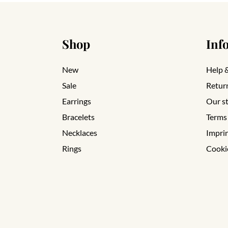
Shop
Inf
New
Help 
Sale
Retur
Earrings
Our s
Bracelets
Terms
Necklaces
Impri
Rings
Cooki