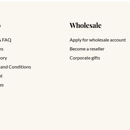
o
Wholesale
& FAQ
Apply for wholesale account
ns
Become a reseller
tory
Corporate gifts
 and Conditions
nt
es