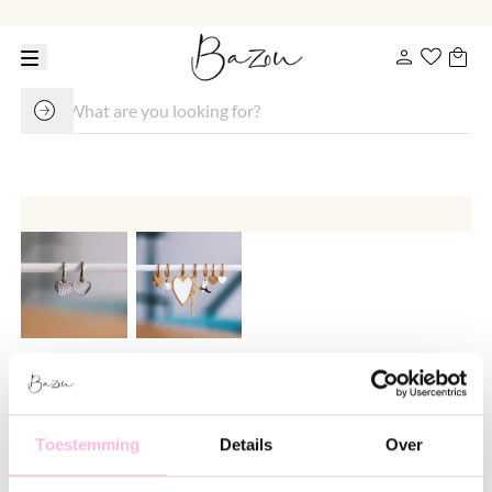
Hoop earrings with fantasy heart
– silver
Toestemming
Details
Over
€ 14.95