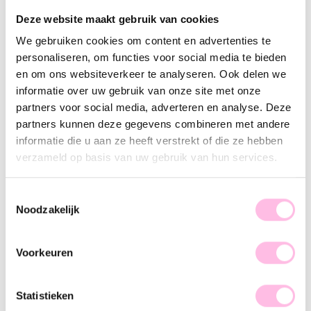
Variants:
Deze website maakt gebruik van cookies
Silver
We gebruiken cookies om content en advertenties te
These standard hoops can be worn with or without charms and are perfect to combine with
personaliseren, om functies voor social media te bieden
our other earrings
en om ons websiteverkeer te analyseren. Ook delen we
•⁠ ⁠Free shipping from €35,-
informatie over uw gebruik van onze site met onze
•⁠ Please note: shipping from €1.95
partners voor social media, adverteren en analyse. Deze
•⁠ ⁠100% waterproof
•⁠ ⁠Premium stainless steel
partners kunnen deze gegevens combineren met andere
informatie die u aan ze heeft verstrekt of die ze hebben
Description
Features
SKU
verzameld op basis van uw gebruik van hun services.
These standard hoops can be worn with or without charms
Toestemmingsselectie
and are perfect to combine with our other earrings. Are you
Noodzakelijk
more of a fan of less is more? Then these are the perfect
earrings for you! Let’s go and shop.
Voorkeuren
Statistieken