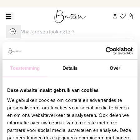
Earstud triangle - gold
Toestemming
Details
Over
€ 9.95
Deze website maakt gebruik van cookies
Variants:
We gebruiken cookies om content en advertenties te
Gold
Silver
personaliseren, om functies voor social media te bieden
en om ons websiteverkeer te analyseren. Ook delen we
•⁠ ⁠Free shipping from €35,-
•⁠ Please note: shipping from €1.95
informatie over uw gebruik van onze site met onze
•⁠ ⁠100% waterproof
partners voor social media, adverteren en analyse. Deze
•⁠ ⁠Premium stainless steel
partners kunnen deze gegevens combineren met andere