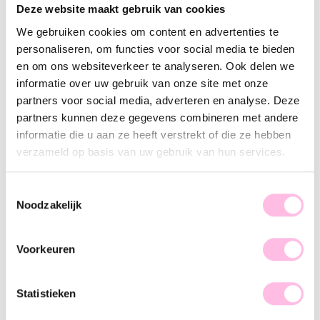
Variants:
Deze website maakt gebruik van cookies
Nude
Pink
We gebruiken cookies om content en advertenties te
personaliseren, om functies voor social media te bieden
•⁠ ⁠Free shipping from €35,-
•⁠ Please note: shipping from €1.95
en om ons websiteverkeer te analyseren. Ook delen we
•⁠ ⁠Handmade product
informatie over uw gebruik van onze site met onze
•⁠ ⁠Premium stainless steel
partners voor social media, adverteren en analyse. Deze
partners kunnen deze gegevens combineren met andere
Description
Features
SKU
informatie die u aan ze heeft verstrekt of die ze hebben
verzameld op basis van uw gebruik van hun services.
Obsessed with armcandy … This bracelet is the perfect basic
for a stunning armparty. This double miyuki bracelet gives a
cool touch and is totally on-trend! The bracelet is available in
Toestemmingsselectie
various patterns and colors. We are in love, you too? Shop
Noodzakelijk
quickly!
Voorkeuren
Statistieken