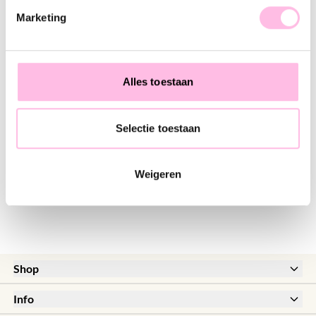
♥ YOU MAY ALSO LOVE...
Marketing
Tilabead bracelet taupe/nude/goldplated
Braided Tila Bead Bracelet - Nude Colors
€14.95
€18.95
Alles toestaan
Selectie toestaan
Satin bracelet with rings – sand/gold
€11.95
Weigeren
Shop
New
Info
Sale