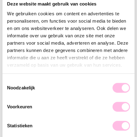
Variants:
Deze website maakt gebruik van cookies
Gold
Silver
We gebruiken cookies om content en advertenties te
personaliseren, om functies voor social media te bieden
•⁠ ⁠Free shipping from €35,-
•⁠ Please note: shipping from €1.95
en om ons websiteverkeer te analyseren. Ook delen we
•⁠ ⁠100% waterproof
informatie over uw gebruik van onze site met onze
•⁠ ⁠Premium stainless steel
partners voor social media, adverteren en analyse. Deze
partners kunnen deze gegevens combineren met andere
Description
Features
SKU
informatie die u aan ze heeft verstrekt of die ze hebben
verzameld op basis van uw gebruik van hun services.
Obsessed with arm candy ... This chain bracelet is the perfect
foundation for a fantastic arm party. The bracelet adds a
tough touch and can actually be combined well with any
Toestemmingsselectie
other bracelet from our collection! We are in love, are you
Noodzakelijk
too? This bracelet is also available in silver. Shop quickly!
Voorkeuren
Statistieken