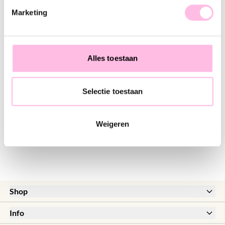
♥ YOU MAY ALSO LOVE...
Marketing
Earstud open heart - gold
Ring with open heart
HOT
€9.95
€18.95
Alles toestaan
Selectie toestaan
Elastic bracelet with open heart - taupe/gold
D-chain necklace with open heart closure - gold
€8.95
€16.95
Weigeren
Shop
New
Info
Sale