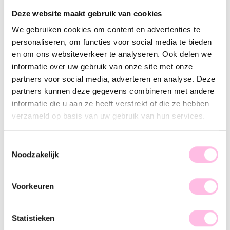
Variants:
Deze website maakt gebruik van cookies
Gold
Gold
We gebruiken cookies om content en advertenties te
Free shipping from €35
personaliseren, om functies voor social media te bieden
Shipping from €1.95
en om ons websiteverkeer te analyseren. Ook delen we
100% waterproof
Premium stainless steel
informatie over uw gebruik van onze site met onze
partners voor social media, adverteren en analyse. Deze
Description
Feature
SKU
partners kunnen deze gegevens combineren met andere
informatie die u aan ze heeft verstrekt of die ze hebben
Charm necklaces are totally in, and we understand why! This
verzameld op basis van uw gebruik van hun services.
cool necklace completes every outfit. Go for it!
Toestemmingsselectie
This awesome statement necklace with various charms goes
Noodzakelijk
with every outfit. Take your look to the next level and
combine the necklace with our other jewelry.
Voorkeuren
Statistieken