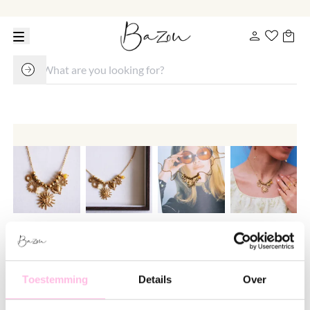
Beaded necklace with charms
‘Kissed by the Sun’
Toestemming
Details
Over
€ 24.95
€ 29.95