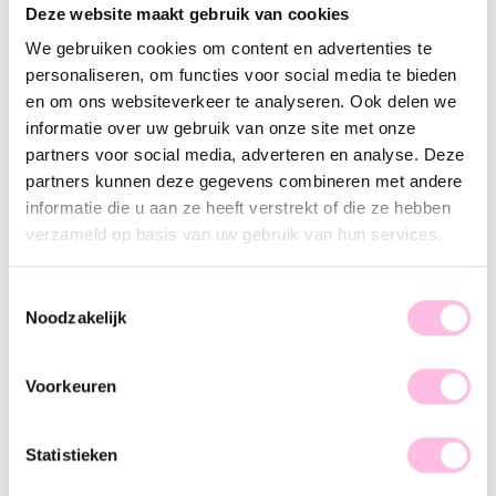
Deze website maakt gebruik van cookies
Nude
We gebruiken cookies om content en advertenties te
•⁠ ⁠Free shipping from €35,-
•⁠ Please note: shipping from €1.95
personaliseren, om functies voor social media te bieden
•⁠ ⁠Handmade product
en om ons websiteverkeer te analyseren. Ook delen we
•⁠ ⁠Premium stainless steel
informatie over uw gebruik van onze site met onze
partners voor social media, adverteren en analyse. Deze
Description
Features
SKU
partners kunnen deze gegevens combineren met andere
informatie die u aan ze heeft verstrekt of die ze hebben
Get into the happy mood with our beaded necklaces. Wear
verzameld op basis van uw gebruik van hun services.
this handmade necklace to the city, a party or to the terrace
with a nice drink! The beautiful colors make this necklace
extra cheerful and nice and eye-catching. Mix & match the
Toestemmingsselectie
necklace with our steel necklaces for a beautiful total
Noodzakelijk
picture! Let’s shop baby!
Voorkeuren
Statistieken