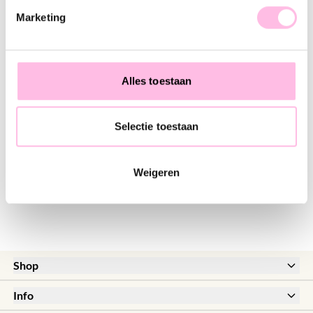
♥ YOU MAY ALSO LOVE...
Marketing
Miyuki bracelet cognac/nude
Fine necklace with round fantasy charm - gold
€11.95
€16.95
Alles toestaan
Selectie toestaan
Weaving bracelet nude/cognac/gold-plated
Daisy flower necklace - nude/gold
HOT
€19.95
€27.95
Weigeren
Shop
New
Info
Sale