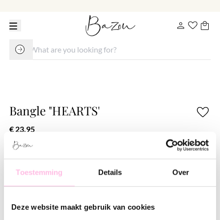
Bangle "HEARTS'
€ 23.95
Variants:
Gold
Toestemming
Details
Over
Free shipping from €35
Shipping from €1.95
100% waterproof
Premium stainless steel
Deze website maakt gebruik van cookies