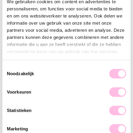
We gebruiken cookies om content en advertenties te
Description
Feature
SKU
personaliseren, om functies voor social media te bieden
en om ons websiteverkeer te analyseren. Ook delen we
We love it! Whether you combine this bracelet with multiple
informatie over uw gebruik van onze site met onze
bracelets for a fun arm party or wear it on its own, it doesn't
partners voor social media, adverteren en analyse. Deze
matter. This steel bangle goes with every outfit... time to shine
partners kunnen deze gegevens combineren met andere
baby!
informatie die u aan ze heeft verstrekt of die ze hebben
verzameld op basis van uw gebruik van hun services.
Our bangle bracelets are made of stainless steel. We have the
bracelets in many shapes and sizes, and they are all
adjustable.
Toestemmingsselectie
Noodzakelijk
Voorkeuren
♥ YOU MAY ALSO LOVE...
Statistieken
Bangle wide flared - gold
Bangle wide bruised - gold
Marketing